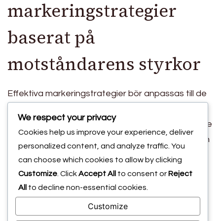
markeringstrategier
baserat på
motståndarens styrkor
Effektiva markeringstrategier bör anpassas till de
specifika styrkorna hos motståndarlaget. Till
We respect your privacy
exempel, om en motståndare har en lång anfallare
Cookies help us improve your experience, deliver
känd för sin nickförmåga, kan försvararna anta en
personalized content, and analyze traffic. You
tätare man-markering för att begränsa deras
can choose which cookies to allow by clicking
rörelse. Å andra sidan, mot lag med snabba,
Customize
. Click
Accept All
to consent or
Reject
smidiga spelare, kan en zonal markeringstrategi
All
to decline non-essential cookies.
vara mer fördelaktig för att effektivt täcka
Customize
utrymme.