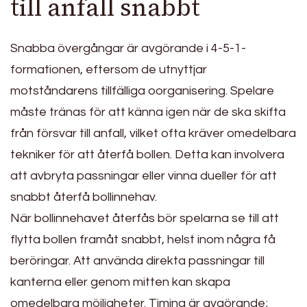
till anfall snabbt
Snabba övergångar är avgörande i 4-5-1-
formationen, eftersom de utnyttjar
motståndarens tillfälliga oorganisering. Spelare
måste tränas för att känna igen när de ska skifta
från försvar till anfall, vilket ofta kräver omedelbara
tekniker för att återfå bollen. Detta kan involvera
att avbryta passningar eller vinna dueller för att
snabbt återfå bollinnehav.
När bollinnehavet återfås bör spelarna se till att
flytta bollen framåt snabbt, helst inom några få
beröringar. Att använda direkta passningar till
kanterna eller genom mitten kan skapa
omedelbara möjligheter. Timing är avgörande;