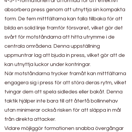
4-5-1-formationen är utformad för att effektivt
absorbera press genom att utnyttja sin kompakta
form. De fem mittfältarna kan falla tillbaka för att
bilda en solid linje framför försvaret, vilket gör det
svårt för motståndarna att hitta utrymme i de
centrala områdena. Denna uppställning
uppmuntrar lag att bjuda in press, vilket gör att de
kan utnyttja luckor under kontringar.
När motståndarna trycker framåt kan mittfältarna
engagera sig i press för att störa deras rytm, vilket
tvingar dem att spela sidledes eller bakåt. Denna
taktik hjälper inte bara till att återfå bollinnehav
utan minimerar också risken för att släppa in mål
från direkta attacker.
Vidare möjliggör formationen snabba övergångar